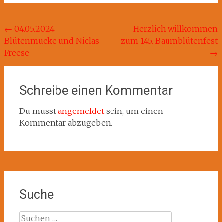
Beitragsnavigation
←
04.05.2024 –
Herzlich willkommen
Blütenmucke und Niclas
zum 145. Baumblütenfest
Freese
→
Schreibe einen Kommentar
Du musst
angemeldet
sein, um einen
Kommentar abzugeben.
Suche
Suchen