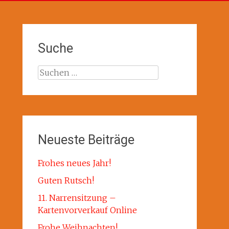
Suche
Suchen
nach:
Neueste Beiträge
Frohes neues Jahr!
Guten Rutsch!
11. Narrensitzung –
Kartenvorverkauf Online
Frohe Weihnachten!